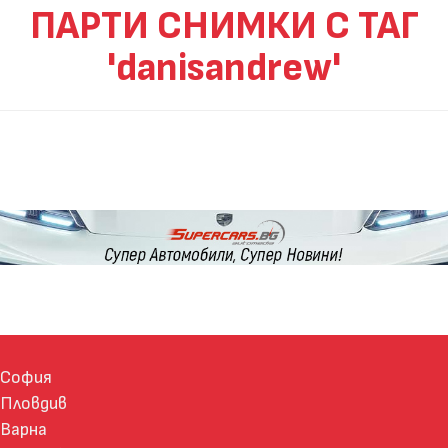
ПАРТИ СНИМКИ С ТАГ
'danisandrew'
София
Пловдив
Варна