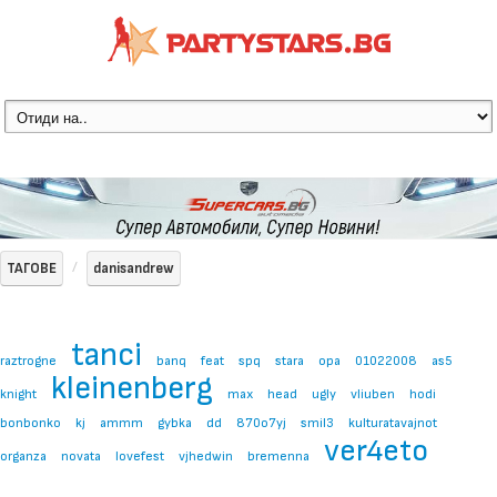
ТАГОВЕ
danisandrew
tanci
raztrogne
banq
feat
spq
stara
opa
01022008
as5
kleinenberg
knight
max
head
ugly
vliuben
hodi
bonbonko
kj
ammm
gybka
dd
870o7yj
smil3
kulturatavajnot
ver4eto
organza
novata
lovefest
vjhedwin
bremenna