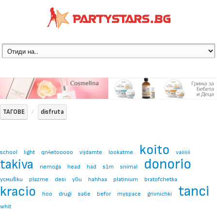
ТАГОВЕ
disfruta
koito
school
light
qn4etooooo
vijdamte
lookatme
vaiiiiii
donorio
takiva
nemoga
head
had
s1m
snimal
усмивки
plazme
desi
y0u
hahhaa
platinium
bratofchetka
tanci
kracio
hoo
drugi
sa6e
befor
myspace
grivnichki
whit