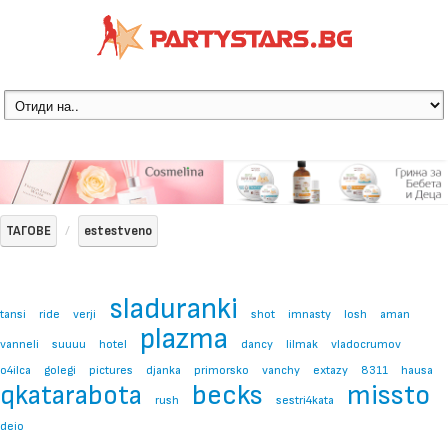
ТАГОВЕ
estestveno
sladuranki
tansi
ride
verji
shot
imnasty
losh
aman
plazma
vanneli
suuuu
hotel
dancy
lilmak
vladocrumov
o4ilca
golegi
pictures
djanka
primorsko
vanchy
extazy
8311
hausa
becks
missto
qkatarabota
rush
sestri4kata
deio