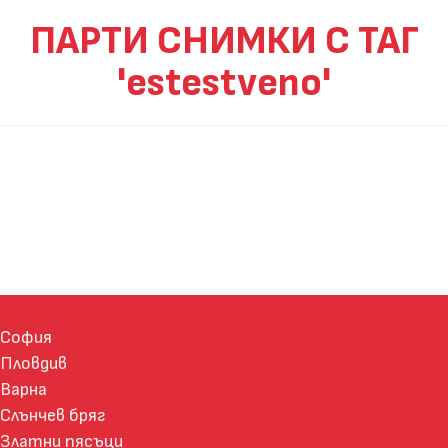
ПАРТИ СНИМКИ С ТАГ
'estestveno'
София
Пловдив
Варна
Слънчев бряг
Златни пясъци