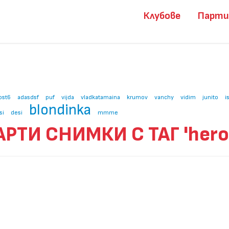
Клубове
Парт
ost6
adasdsf
puf
vijda
vladkatamaina
krumov
vanchy
vidim
junito
i
blondinka
si
desi
mmme
АРТИ СНИМКИ С ТАГ 'heroi