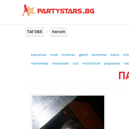
ТАГОВЕ
heroin
zapoznaia
mark
miramac
gashti
komentar
kakuv
mil
mania4kata
navsqkade
uo2
mochachos
plajaaaaaa
ros
П