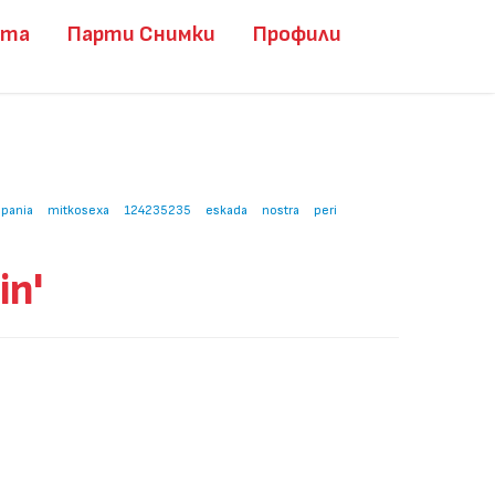
ита
Парти Снимки
Профили
spania
mitkosexa
124235235
eskada
nostra
peri
n'