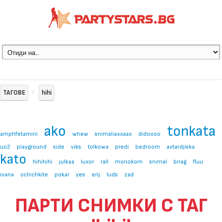
ТАГОВЕ
hihi
ako
tonkata
amphfetamini
whew
snimaliaxxaax
didoooo
uo2
playground
side
viks
tolkowa
predi
bedroom
avtardjiska
kato
hihihihi
julkaa
luxor
rall
monokom
snimal
briag
fluu
ivana
ochichkite
pokar
yes
erij
luds
zad
ПАРТИ СНИМКИ С ТАГ