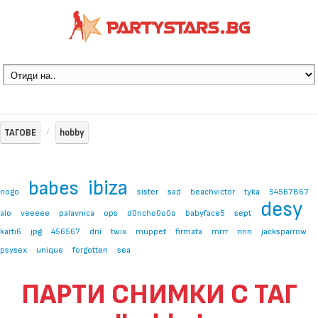
ТАГОВЕ
hobby
ibiza
babes
nogo
sister
sad
beachvictor
tyka
54567867
desy
alo
veeeee
palavnica
ops
d0ncho0o0o
babyface5
sept
karti6
jpg
456567
dni
twix
muppet
firmata
mrrr
nnn
jacksparrow
psysex
unique
forgotten
sea
ПАРТИ СНИМКИ С ТАГ