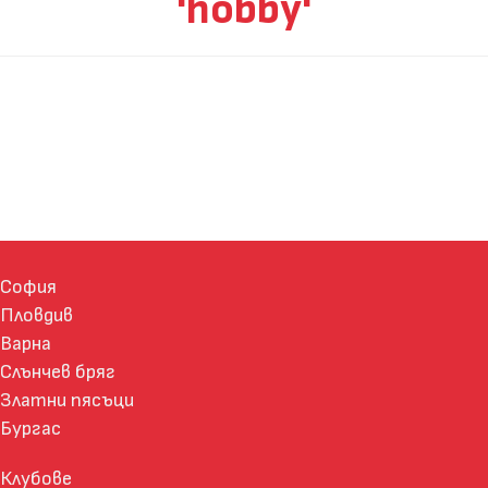
'hobby'
София
Пловдив
Варна
Слънчев бряг
Златни пясъци
Бургас
Клубове