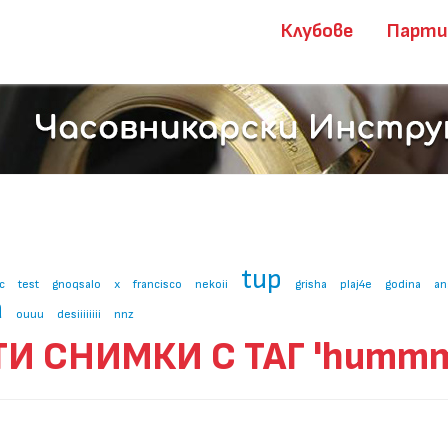
Клубове
Парт
tup
c
test
gnoqsalo
x
francisco
nekoii
grisha
plaj4e
godina
an
a
ouuu
desiiiiiiii
nnz
ТИ СНИМКИ С ТАГ 'humm