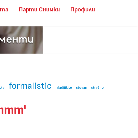
ита
Парти Снимки
Профили
formalistic
gry
laladjiikite
stoyan
stra6no
mmm'