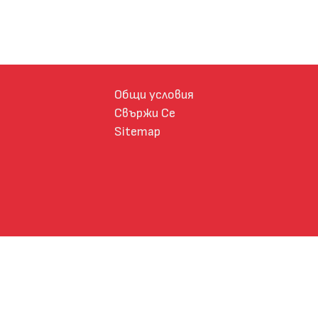
Общи условия
Свържи Се
Sitemap