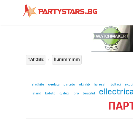
ТАГОВЕ
hummmmm
sladkite
o4elata
parteto
okjnhb
haresah
goltaci
exoti
ellectric
island
koteto
djalex
joro
beatiful
ПАР