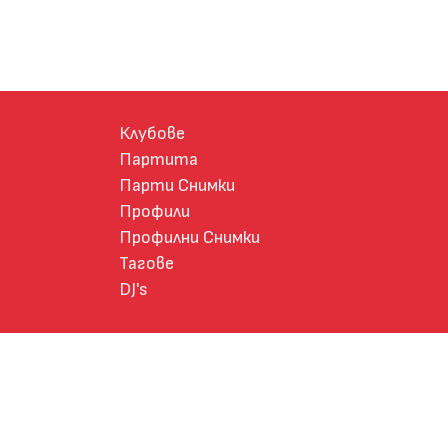
Клубове
Партита
Парти Снимки
Профили
Профилни Снимки
Тагове
DJ's