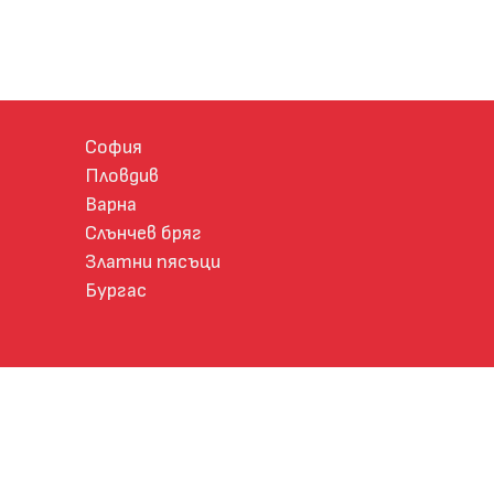
София
Пловдив
Варна
Слънчев бряг
Златни пясъци
Бургас