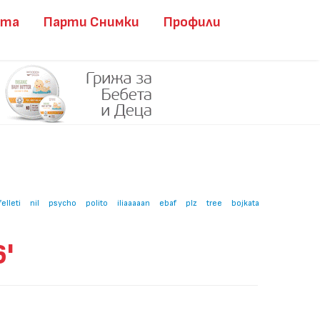
ита
Парти Снимки
Профили
felleti
nil
psycho
polito
iliaaaaan
ebaf
plz
tree
bojkata
'