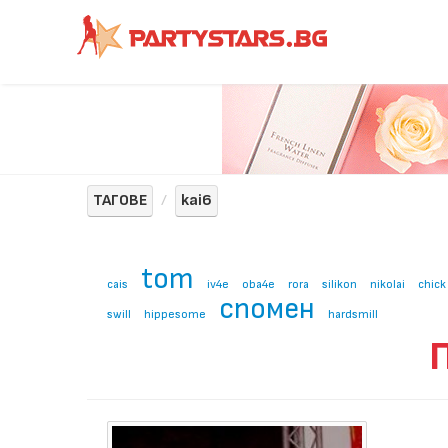
ТАГОВЕ
kai6
tom
cais
iv4e
oba4e
rora
silikon
nikolai
chick
спомен
swill
hippesome
hardsmill