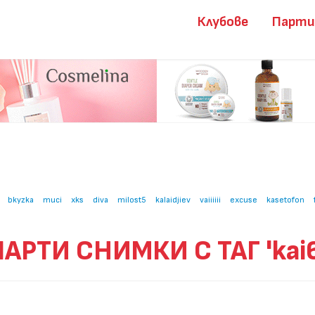
Клубове
Парт
bkyzka
muci
xks
diva
milost5
kalaidjiev
vaiiiiii
excuse
kasetofon
ПАРТИ СНИМКИ С ТАГ 'kai6