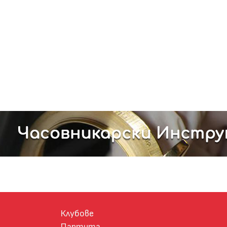
Клубове
Партита