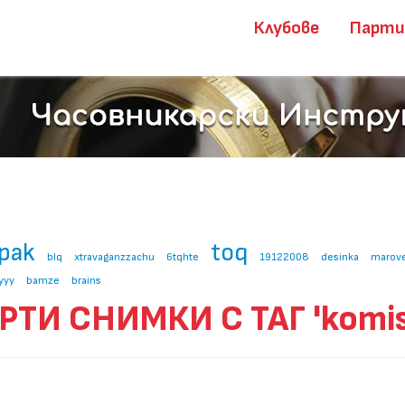
Клубове
Парт
pak
toq
blq
xtravaganzzachu
6tqhte
19122008
desinka
marov
yyy
bamze
brains
РТИ СНИМКИ С ТАГ 'komis