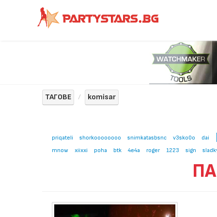
ТАГОВЕ
komisar
priqateli
shorkoooooooo
snimkatasbsnc
v3sko0o
dai
mnow
xiixxi
poha
btk
4e4a
roger
1223
sign
sladk
ПА