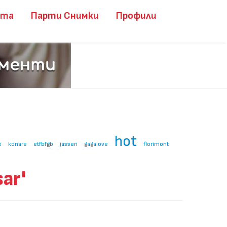
ита
Парти Снимки
Профили
hot
e
konare
etfbfgb
jassen
gagalove
florimont
ar'