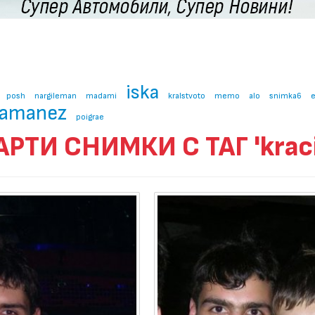
iska
posh
nargileman
madami
kralstvoto
memo
alo
snimka6
e
amanez
poigrae
АРТИ СНИМКИ С ТАГ 'kraci