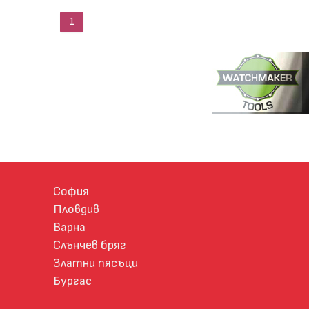
1
София
Пловдив
Варна
Слънчев бряг
Златни пясъци
Бургас