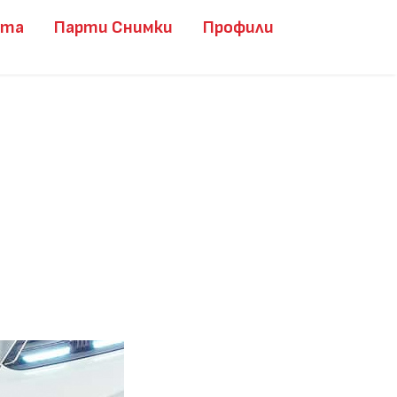
ита
Парти Снимки
Профили