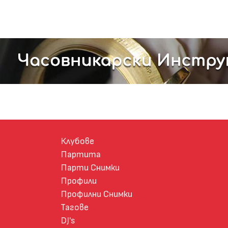
Клубове
Партита
Парти Снимки
Профили
Профилни Снимки
Тагове
DJ's