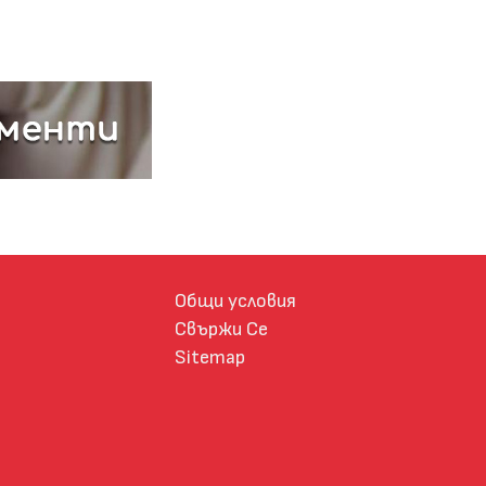
Общи условия
Свържи Се
Sitemap