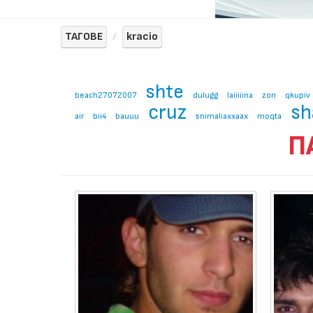
ТАГОВЕ
kracio
shte
beach27072007
dulugg
laiiiiina
zon
qkupiv
cruz
sh
air
bii4
bauuu
snimaliaxxaax
moqta
П