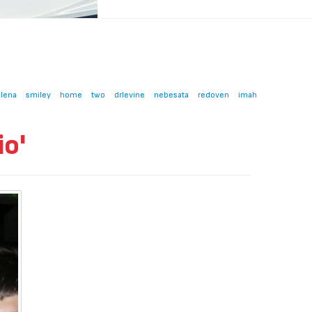
lena
smiley
home
two
drlevine
nebesata
redoven
imah
o'