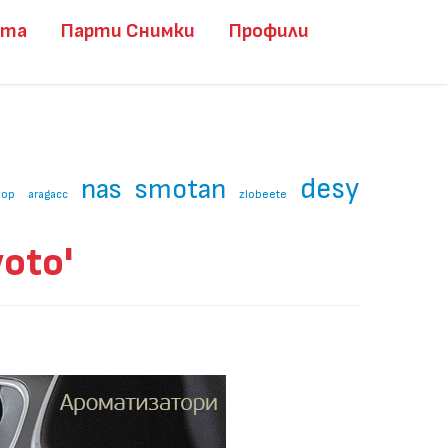
ита
Парти Снимки
Профили
desy
nas
smotan
oop
aragacc
zlobeete
oto'