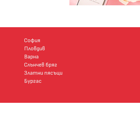
София
Пловдив
Варна
Слънчев бряг
Златни пясъци
Бургас