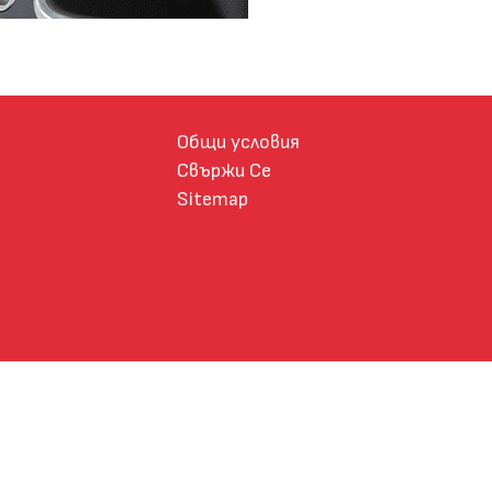
Общи условия
Свържи Се
Sitemap