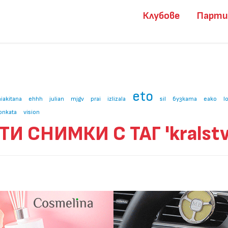
Клубове
Парт
eto
iakitana
ehhh
julian
mjgv
prai
izlizala
sil
бузката
eako
l
nkata
vision
ТИ СНИМКИ С ТАГ 'kralstv