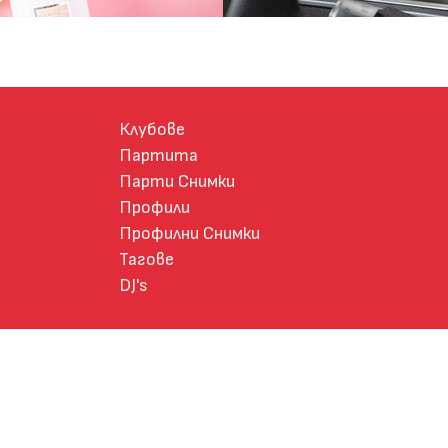
Клубове
Партита
Парти Снимки
Профили
Профилни Снимки
Тагове
DJ's