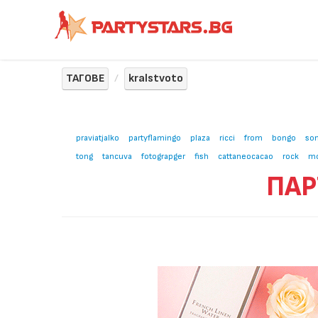
ТАГОВЕ
kralstvoto
praviatjalko
partyflamingo
plaza
ricci
from
bongo
son
tong
tancuva
fotograpger
fish
cattaneocacao
rock
mo
ПАР