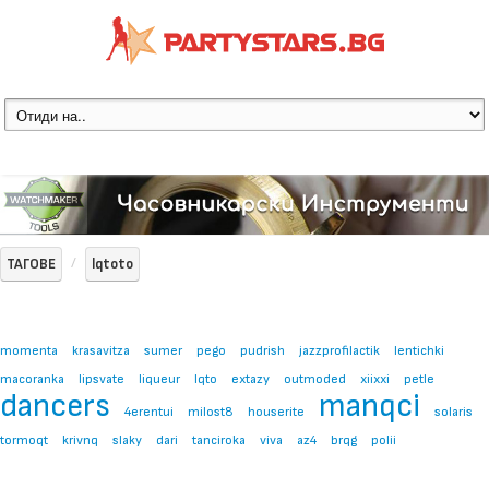
ТАГОВЕ
lqtoto
momenta
krasavitza
sumer
pego
pudrish
jazzprofilactik
lentichki
macoranka
lipsvate
liqueur
lqto
extazy
outmoded
xiixxi
petle
dancers
manqci
4erentui
milost8
houserite
solaris
tormoqt
krivnq
slaky
dari
tanciroka
viva
az4
brqg
polii