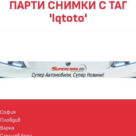
ПАРТИ СНИМКИ С ТАГ
'lqtoto'
София
Пловдив
Варна
Слънчев бряг