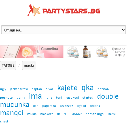
ТАГОВЕ
macki
qka
kajete
ugly
jacksparrow
captan
divaa
nezna4i
ima
double
peshote
doma
june
toni
rusokosi
started
mucunka
can
paparaka
azzzzzzz
egoist
obicha
manqci
music
blackcat
ah
rali
35667
bornanangel
kamiii
chast