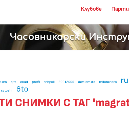
Клубове
Парт
ru
dans
qlta
erset
profil
priqteli
20012009
devilsmate
milencheto
6to
satoshi
ТИ СНИМКИ С ТАГ 'magrat