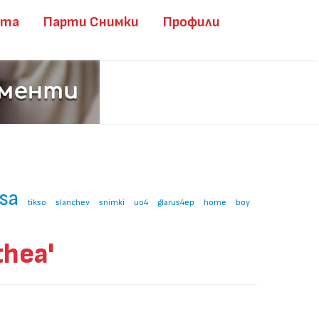
ита
Парти Снимки
Профили
sa
tikso
slanchev
snimki
uo4
glarus4ep
home
boy
hea'