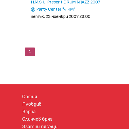
H.M.S.U. Present DRUM'N'JAZZ 2007
@ Party Center "4 KM"
петък, 23 ноември 2007 23:00
1
София
Пловдив
Варна
Слънчев бряг
Златни пясъци