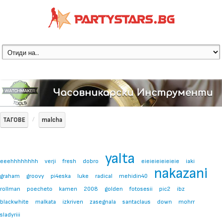
ТАГОВЕ
malcha
yalta
eeehhhhhhhh
verji
fresh
dobro
eieieieieieieie
iaki
nakazani
graham
groovy
pi4eska
luke
radical
mehidin40
rollman
poecheto
kamen
2008
golden
fotosesii
pic2
ibz
blackwhite
malkata
izkriven
zasegnala
santaclaus
down
mohrr
sladyriii