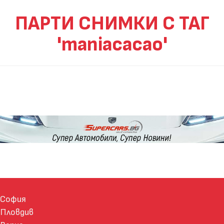
ПАРТИ СНИМКИ С ТАГ
'maniacacao'
София
Пловдив