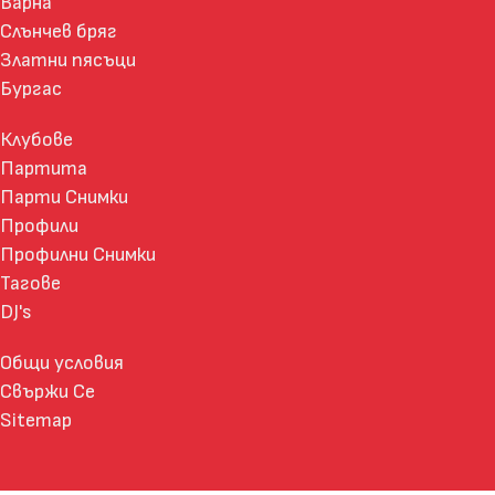
Варна
Слънчев бряг
Златни пясъци
Бургас
Клубове
Партита
Парти Снимки
Профили
Профилни Снимки
Тагове
DJ's
Общи условия
Свържи Се
Sitemap