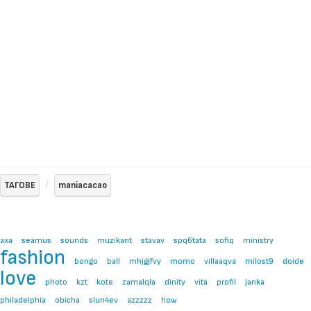
ТАГОВЕ
maniacacao
axa
seamus
sounds
muzikant
stavav
spq6tata
sofiq
ministry
fashion
bongo
ball
mhjgjfvy
momo
villaaqva
milost9
doide
love
photo
kzt
kote
zamalqla
dinity
vita
profil
janka
philadelphia
obicha
slun4ev
azzzzz
how