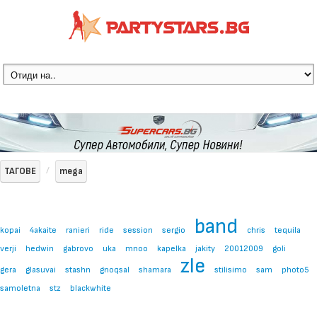
ТАГОВЕ
mega
band
kopai
4akaite
ranieri
ride
session
sergio
chris
tequila
verji
hedwin
gabrovo
uka
mnoo
kapelka
jakity
20012009
goli
zle
gera
glasuvai
stashn
gnoqsal
shamara
stilisimo
sam
photo5
samoletna
stz
blackwhite