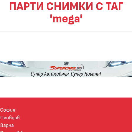
ПАРТИ СНИМКИ С ТАГ
'mega'
София
Пловдив
Варна