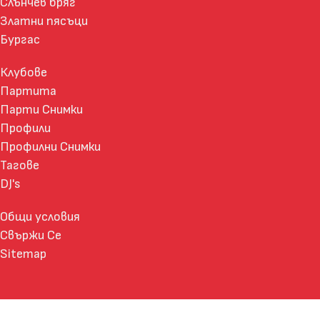
Слънчев бряг
Златни пясъци
Бургас
Клубове
Партита
Парти Снимки
Профили
Профилни Снимки
Тагове
DJ's
Общи условия
Свържи Се
Sitemap