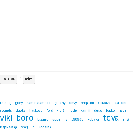
ТАГОВЕ
mimi
katalog
glory
kaminatamnoo
greeny
shyy
priqateli
xclusive
satoshi
sounds
dubka
haskovo
ford
vidi6
nude
kamiii
deso
batko
nade
boro
tova
viki
bizarro
oppening
190908
xubava
jjhg
мармала�
snej
lol
idealna