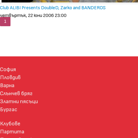
Club ALIBI Presents DoubleD, Zarko and BANDEROS
четвъртък, 22 юни 2006 23:00
1
София
Пловдив
Варна
Слънчев бряг
Златни пясъци
Бургас
Клубове
Партита