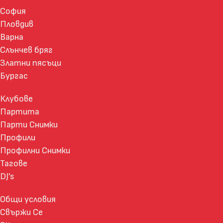
София
Пловдив
Варна
Слънчев бряг
Златни пясъци
Бургас
Клубове
Партита
Парти Снимки
Профили
Профилни Снимки
Тагове
DJ's
Общи условия
Свържи Се