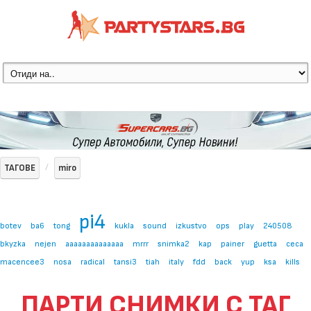
ТАГОВЕ
miro
pi4
botev
ba6
tong
kukla
sound
izkustvo
ops
play
240508
bkyzka
nejen
aaaaaaaaaaaaaa
mrrr
snimka2
kap
painer
guetta
ceca
macencee3
nosa
radical
tansi3
tiah
italy
fdd
back
yup
ksa
kills
ПАРТИ СНИМКИ С ТАГ