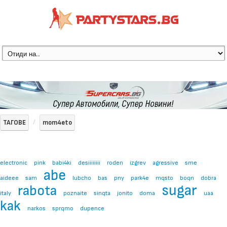
ТАГОВЕ
mom4eto
electronic
pink
babi4ki
desiiiiiiii
roden
izgrev
agressive
sme
abe
aideee
sam
lubcho
bas
pny
park4e
mqsto
boqn
dobra
sugar
rabota
italy
poznaite
sinqta
jonito
doma
uaa
kak
narkos
sprqmo
dupence