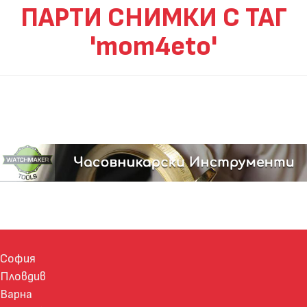
ПАРТИ СНИМКИ С ТАГ
'mom4eto'
София
Пловдив
Варна