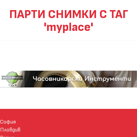
ПАРТИ СНИМКИ С ТАГ
'myplace'
София
Пловдив