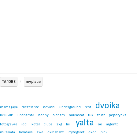
ТАГОВЕ
myplace
dvoika
mamagaya
diezelshte
nevinni
underground
rest
020808
0bchamt3
bobby
oicham
housecat
tuk
trust
peperydka
yalta
fotograv4e
idol
kotel
cluba
zxg
liiiii
oe
argento
muzikata
holidays
swe
qkihabahti
rtytegsret
qkoo
pic2