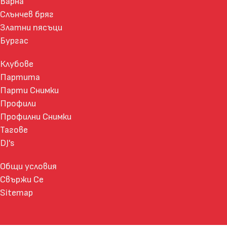
Варна
Слънчев бряг
Златни пясъци
Бургас
Клубове
Партита
Парти Снимки
Профили
Профилни Снимки
Тагове
DJ's
Общи условия
Свържи Се
Sitemap