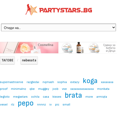
ТАГОВЕ
nebesata
koga
supernastroenie
razgledai
nqmash
sophia
extazy
xaxaxaxa
proof
minimalno
qke
muggsy
jvob
vse
xaxaxaxaxaaxaxa
monkata
brata
legloto
megastars
ochila
casa
kisses
more
armiqta
pepo
vesel
rlz
nnnnz
iv
pic
small