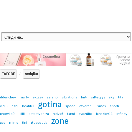
ТАГОВЕ
nedqlko
ddenchev
marfy
extazy
zeleno
vibrations
bii4
val4etyyy
sky
tita
gotina
vidi6
dani
beatiful
speed
otvorenii
smex
shorti
chervilo2
iiiiiii
estestveniza
radva6
tansi
zvezdite
ianakiev11
infinity
zone
ass
mims
tini
glupostida