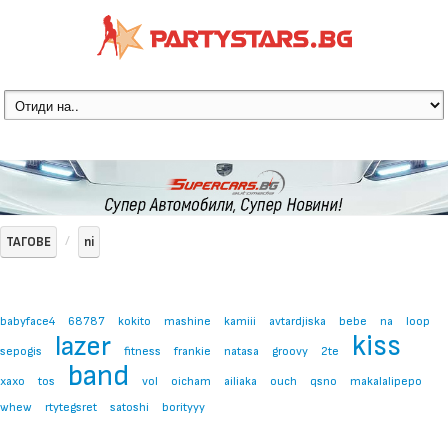
ТАГОВЕ
ni
babyface4
68787
kokito
mashine
kamiii
avtardjiska
bebe
na
loop
kiss
lazer
sepogis
fitness
frankie
natasa
groovy
2te
band
xaxo
tos
vol
oicham
ailiaka
ouch
qsno
makalalipepo
whew
rtytegsret
satoshi
borityyy