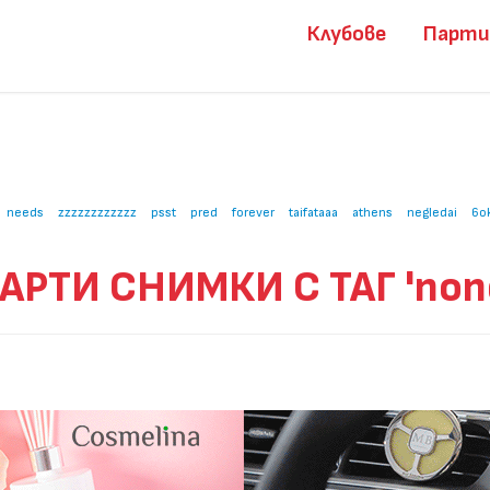
Клубове
Парт
needs
zzzzzzzzzzzz
psst
pred
forever
taifataaa
athens
negledai
6o
АРТИ СНИМКИ С ТАГ 'non