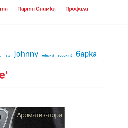
ита
Парти Снимки
Профили
johnny
6apka
k
lets
ednakvi
ebooking
e'