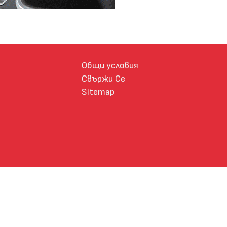
Общи условия
Свържи Се
Sitemap