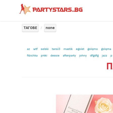
ТАГОВЕ
none
az
wtf
selski
tansi3
mastik
egoist
golqmo
golqma
fibichka
pi4ki
dessie
afterparty
johny
dfgdfg
jazz
p
П