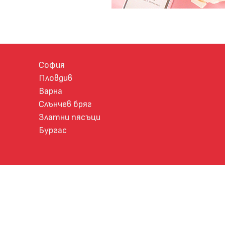
София
Пловдив
Варна
Слънчев бряг
Златни пясъци
Бургас