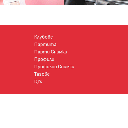
Клубове
Партита
Парти Снимки
Профили
Профилни Снимки
Тагове
DJ's