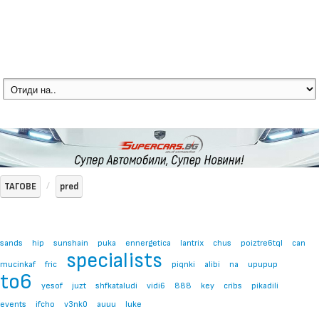
ТАГОВЕ
pred
sands
hip
sunshain
puka
ennergetica
lantrix
chus
poiztre6tql
can
specialists
mucinkaf
fric
piqnki
alibi
na
upupup
to6
yesof
juzt
shfkataludi
vidi6
888
key
cribs
pikadili
events
ifcho
v3nk0
auuu
luke