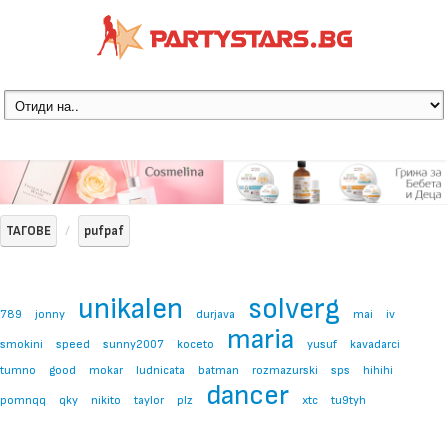
ТАГОВЕ
pufpaf
unikalen
solverg
789
jonny
durjava
mai
iv
maria
smokini
speed
sunny2007
koceto
yusuf
kavadarci
tumno
good
mokar
ludnicata
batman
rozmazurski
sps
hihihi
dancer
pomnqq
qky
nikito
taylor
plz
xtc
tu9tyh