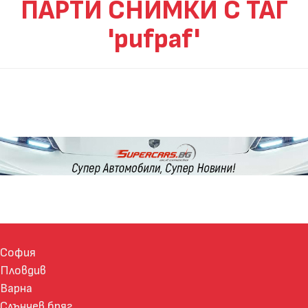
ПАРТИ СНИМКИ С ТАГ
'pufpaf'
София
Пловдив
Варна
Слънчев бряг