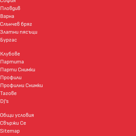
София
Пловдив
Варна
Слънчев бряг
Златни пясъци
Бургас
Клубове
Партита
Парти Снимки
Профили
Профилни Снимки
Тагове
DJ's
Общи условия
Свържи Се
Sitemap