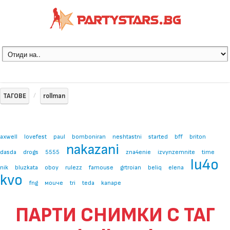
ТАГОВЕ
rollman
axwell
lovefest
paul
bomboniran
neshtastni
started
bff
briton
nakazani
dasda
drogs
5555
zna4enie
izvynzemnite
time
lu4o
nik
bluzkata
oboy
rulezz
famouse
grtroian
beliq
elena
kvo
fng
моиче
tri
teda
kanape
ПАРТИ СНИМКИ С ТАГ