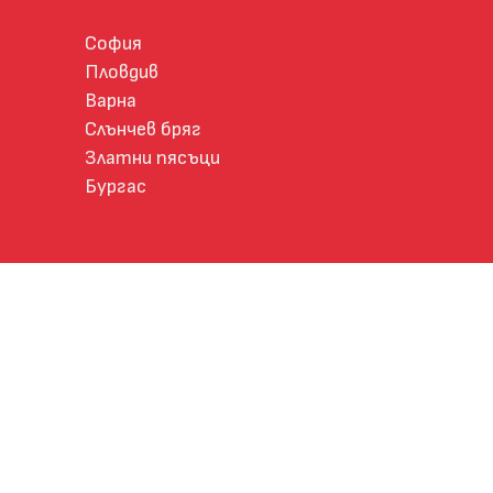
София
Пловдив
Варна
Слънчев бряг
Златни пясъци
Бургас