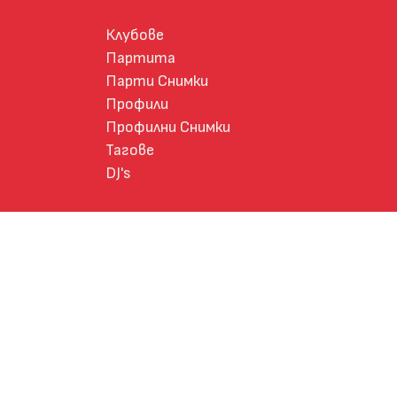
Клубове
Партита
Парти Снимки
Профили
Профилни Снимки
Тагове
DJ's