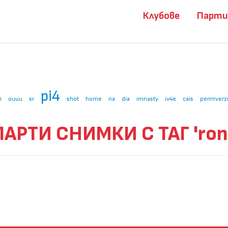
Клубове
Парт
pi4
i
ouuu
sr
shot
home
na
dia
imnasty
iv4e
cais
perrrrverz
ПАРТИ СНИМКИ С ТАГ 'roni