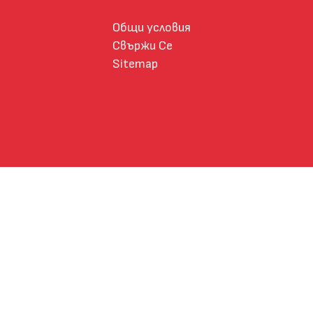
Общи условия
Свържи Се
Sitemap