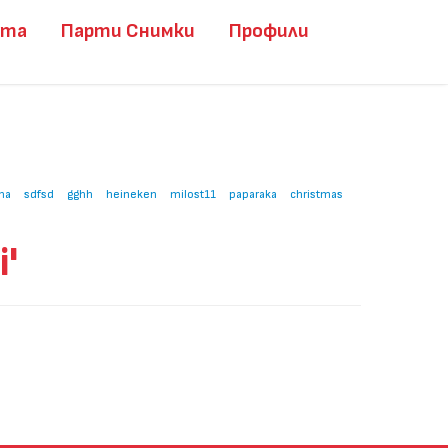
ита
Парти Снимки
Профили
na
sdfsd
gghh
heineken
milost11
paparaka
christmas
'