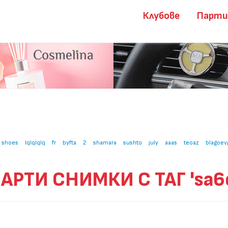
Клубове
Парт
shoes
lqlqlqlq
fr
byfta
2
shamara
sushto
july
aaas
teoaz
blagoev
АРТИ СНИМКИ С ТАГ 'sa6