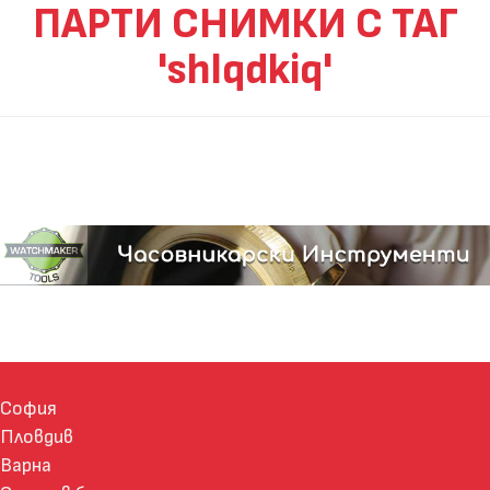
ПАРТИ СНИМКИ С ТАГ
'shlqdkiq'
София
Пловдив
Варна