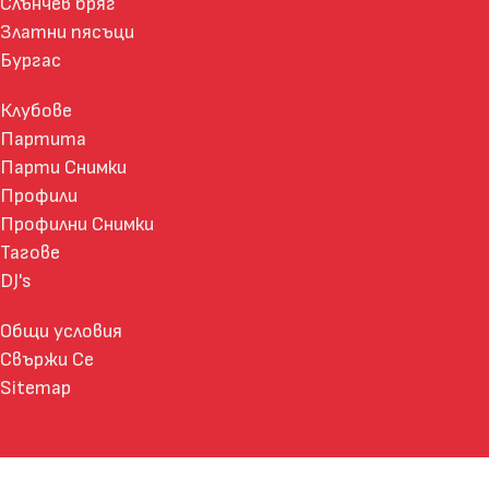
Слънчев бряг
Златни пясъци
Бургас
Клубове
Партита
Парти Снимки
Профили
Профилни Снимки
Тагове
DJ's
Общи условия
Свържи Се
Sitemap