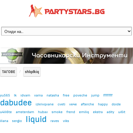
ТАГОВЕ
shlqdkiq
yu565
lk
idvam
varna
natasha
free
poveche
jump
fffffff
dabudee
izkrivqvane
cveti
ve4e
afterche
happy
doide
u4ili6te
amsterdam
hubav
smoke
frend
emiliq
ekstra
adity
ui6it
liquid
iliana
sergio
raves
viks