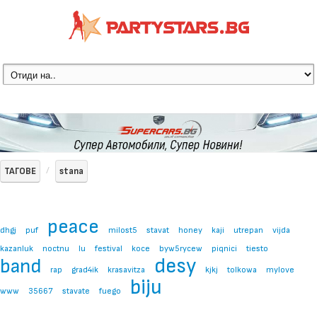
ТАГОВЕ
stana
peace
dhgj
puf
milost5
stavat
honey
kaji
utrepan
vijda
kazanluk
noctnu
lu
festival
koce
byw5rycew
piqnici
tiesto
desy
band
rap
grad4ik
krasavitza
kjkj
tolkowa
mylove
biju
www
35667
stavate
fuego