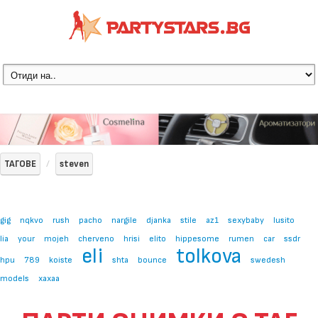
ТАГОВЕ
steven
gig
nqkvo
rush
pacho
nargile
djanka
stile
az1
sexybaby
lusito
lia
your
mojeh
cherveno
hrisi
elito
hippesome
rumen
car
ssdr
eli
tolkova
hpu
789
koiste
shta
bounce
swedesh
models
xaxaa