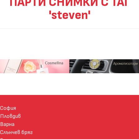
ПАРТИ СНИМКИ С ТАГ
'steven'
София
Пловдив
Варна
Слънчев бряг