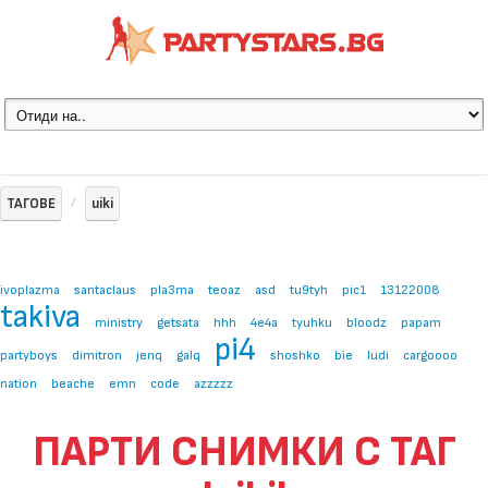
ТАГОВЕ
uiki
ivoplazma
santaclaus
pla3ma
teoaz
asd
tu9tyh
pic1
13122008
takiva
ministry
getsata
hhh
4e4a
tyuhku
bloodz
papam
pi4
partyboys
dimitron
jenq
galq
shoshko
bie
ludi
cargoooo
nation
beache
emn
code
azzzzz
ПАРТИ СНИМКИ С ТАГ