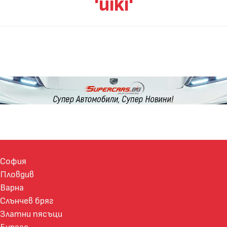
'uiki'
София
Пловдив
Варна
Слънчев бряг
Златни пясъци