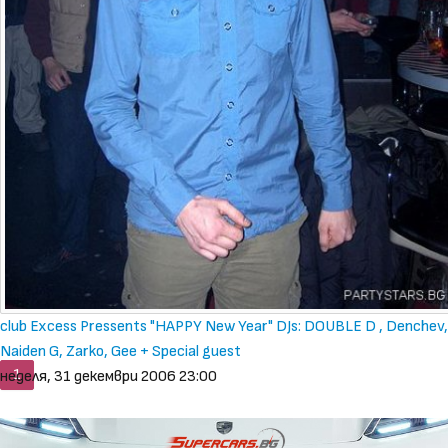
club Excess Pressents "HAPPY New Year" DJs: DOUBLE D , Denchev,
Naiden G, Zarko, Gee + Special guest
1
неделя, 31 декември 2006 23:00