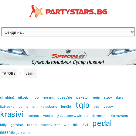
ТАГОВЕ
vaiiiiii
climbing
nikoga
hoo
meandmybestfrie
peketo
mein
rizov
dava
tqlo
fizi4esko
danny
snimkatasbsnc
lenght
this
vessy
krasivi
techno
yosko
glapetonwwwimpu
dammm
izkrivqvane
pedal
billy
grimirat
roden
beachvictor
will
liiiii
3v1
5653fd8tgurxamo