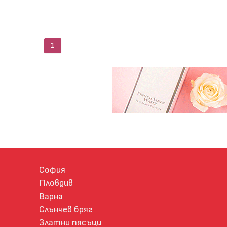
1
София
Пловдив
Варна
Слънчев бряг
Златни пясъци