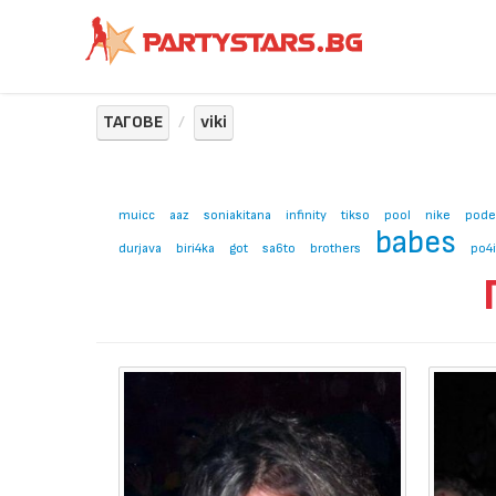
ТАГОВЕ
viki
muicc
aaz
soniakitana
infinity
tikso
pool
nike
pode
babes
durjava
biri4ka
got
sa6to
brothers
po4i