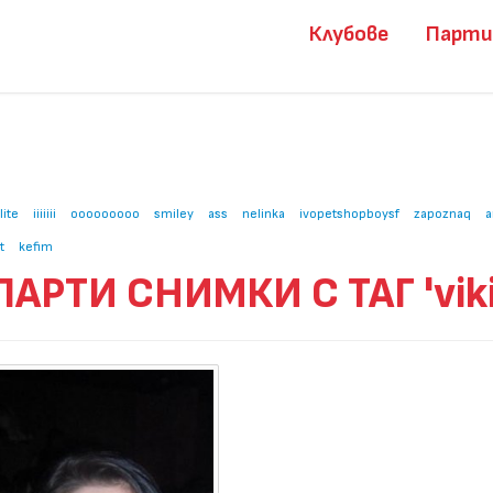
Клубове
Парт
lite
iiiiiii
ooooooooo
smiley
ass
nelinka
ivopetshopboysf
zapoznaq
a
t
kefim
ПАРТИ СНИМКИ С ТАГ 'viki