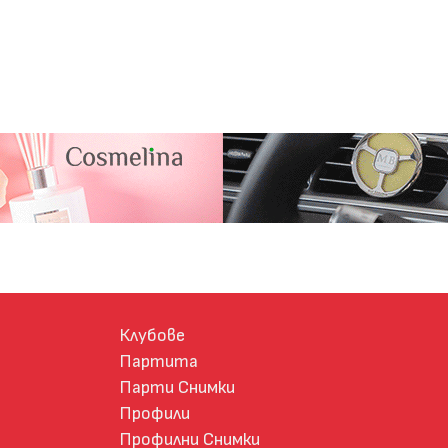
Клубове
Партита
Парти Снимки
Профили
Профилни Снимки