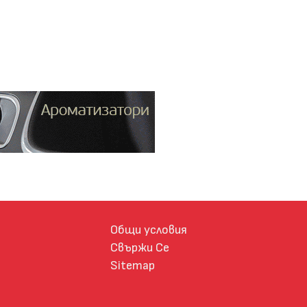
Общи условия
Свържи Се
Sitemap