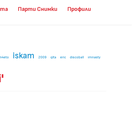
ита
Парти Снимки
Профили
iskam
n4eto
2009
qlta
eric
discoball
imnasty
'