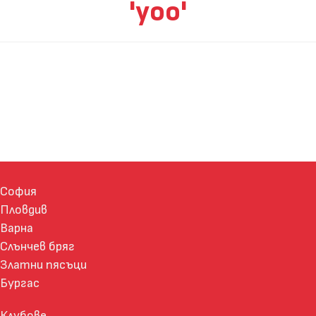
'yoo'
София
Пловдив
Варна
Слънчев бряг
Златни пясъци
Бургас
Клубове