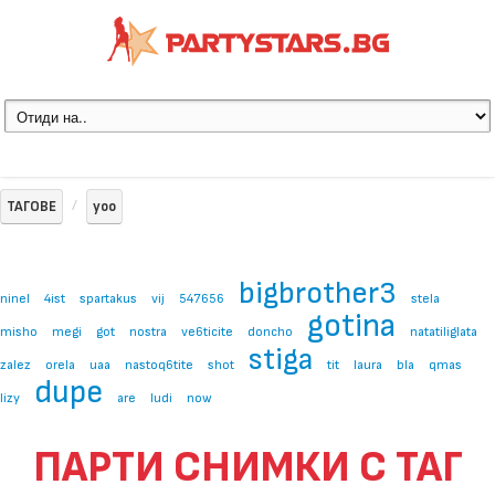
ТАГОВЕ
yoo
bigbrother3
ninel
4ist
spartakus
vij
547656
stela
gotina
misho
megi
got
nostra
ve6ticite
doncho
natatiliglata
stiga
zalez
orela
uaa
nastoq6tite
shot
tit
laura
bla
qmas
dupe
lizy
are
ludi
now
ПАРТИ СНИМКИ С ТАГ