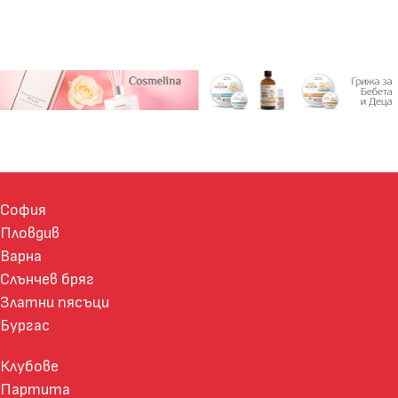
София
Пловдив
Варна
Слънчев бряг
Златни пясъци
Бургас
Клубове
Партита