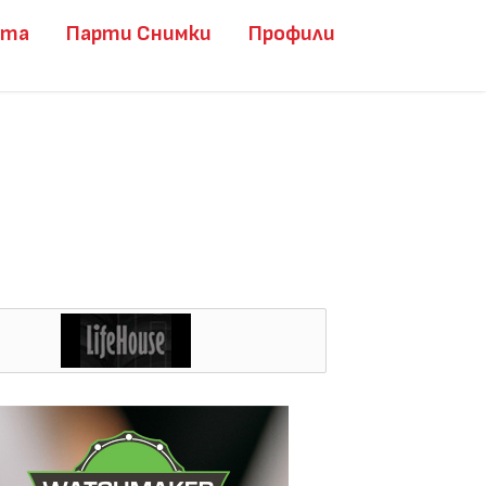
ита
Парти Снимки
Профили