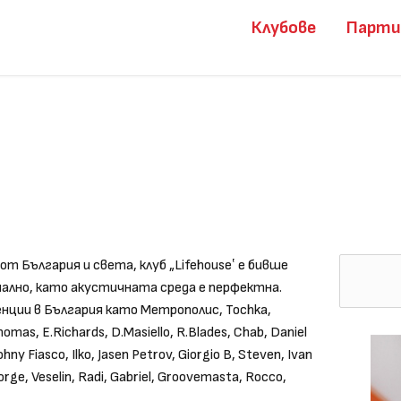
Клубове
Парт
от България и света, клуб „Lifehouse‛ e бивше
лно, като акустичната среда е перфектна.
енции в България като Метрополис, Tochka,
omas, E.Richards, D.Masiello, R.Blades, Chab, Daniel
Johny Fiasco, Ilko, Jasen Petrov, Giorgio B, Steven, Ivan
orge, Veselin, Radi, Gabriel, Groovemasta, Rocco,