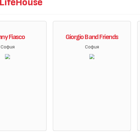
ifeHouse
nny Fiasco
Giorgio B and Friends
София
София