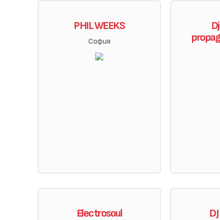
PHIL WEEKS
Dj
propag
София
Electrosoul
DJ