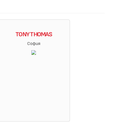
TONY THOMAS
София