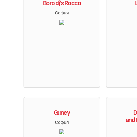
Boro dj's Rocco
София
Guney
D
and 
София