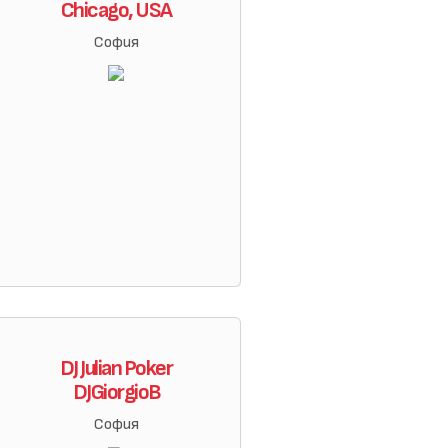
Chicago, USA
София
DJ Julian Poker
DJGiorgioB
София