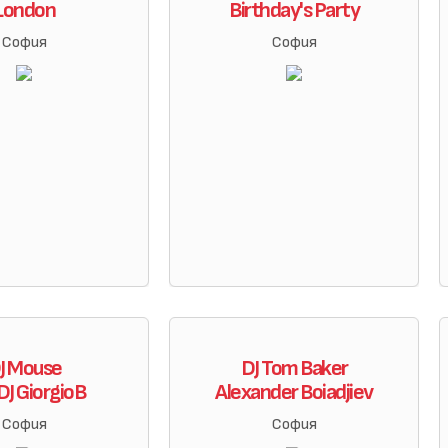
London
Birthday's Party
София
София
J Mouse
DJ Tom Baker
DJ GiorgioB
Alexander Boiadjiev
София
София