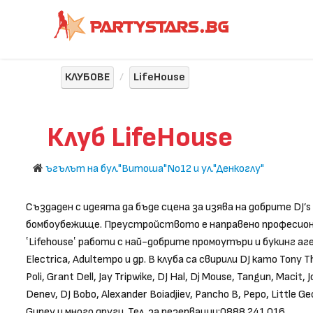
КЛУБОВЕ
LifeHouse
Клуб LifeHouse
ъгълът на бул."Витоша"No12 и ул."Денкоглу"
Създаден с идеята да бъде сцена за изява на добрите DJ’s 
бомбоубежище. Преустройството е направено професиона
‛Lifehouse‛ работи с най-добрите промоутъри и букинг аг
Electrica, Adultempo и др. В клуба са свирили DJ като Tony Th
Poli, Grant Dell, Jay Tripwike, DJ Hal, Dj Mouse, Tangun, Macit, 
Denev, DJ Bobo, Alexander Boiadjiev, Pancho B, Pepo, Little Ge
Guney и много други. Тел. за резервации:0888 241 016