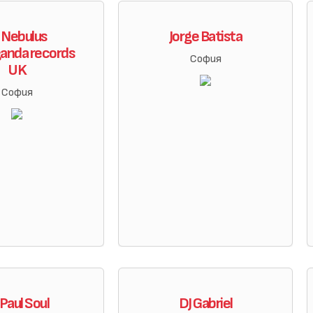
 Nebulus
Jorge Batista
anda records
София
UK
София
 Paul Soul
DJ Gabriel