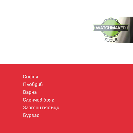
София
Пловдив
Варна
Слънчев бряг
Златни пясъци
Бургас