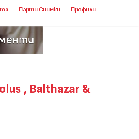
ита
Парти Снимки
Профили
lus , Balthazar &