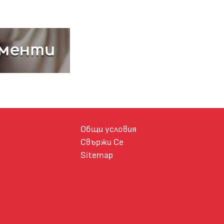
Общи условия
Свържи Се
Sitemap