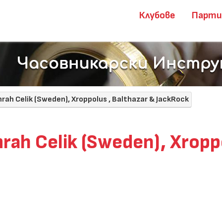
Клубове
Парт
rah Celik (Sweden), Xroppolus , Balthazar & JackRock
ah Celik (Sweden), Xroppo