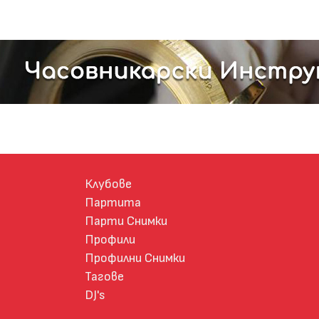
Клубове
Партита
Парти Снимки
Профили
Профилни Снимки
Тагове
DJ's