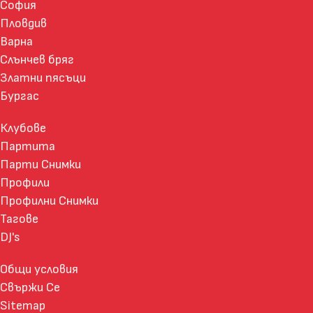
София
Пловдив
Варна
Слънчев бряг
Златни пясъци
Бургас
Клубове
Партита
Парти Снимки
Профили
Профилни Снимки
Тагове
DJ's
Общи условия
Свържи Се
Sitemap