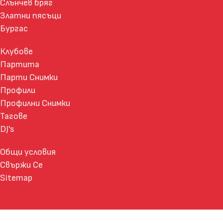
Слънчев бряг
Златни пясъци
Бургас
Клубове
Партита
Парти Снимки
Профили
Профилни Снимки
Тагове
DJ's
Общи условия
Свържи Се
Sitemap