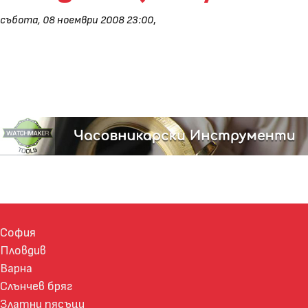
събота, 08 ноември 2008 23:00
,
София
Пловдив
Варна
Слънчев бряг
Златни пясъци