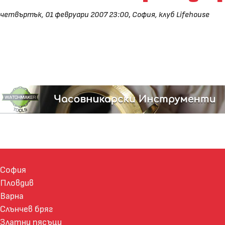
четвъртък, 01 февруари 2007 23:00
,
София, клуб Lifehouse
София
Пловдив
Варна
Слънчев бряг
Златни пясъци