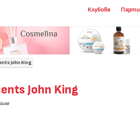
Клубове
Парт
ents John King
ents John King
house