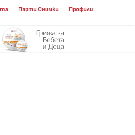
ита
Парти Снимки
Профили