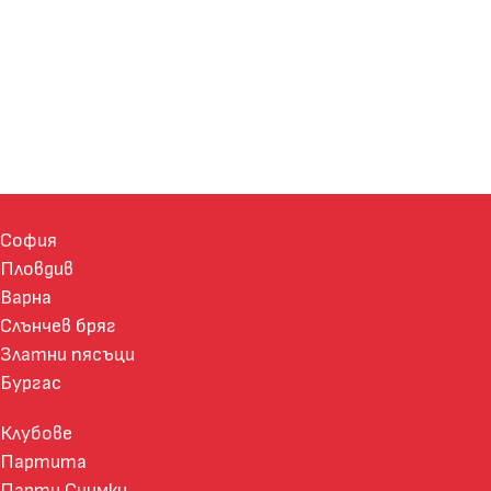
София
Пловдив
Варна
Слънчев бряг
Златни пясъци
Бургас
Клубове
Партита
Парти Снимки