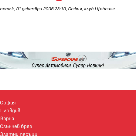
петък, 01 декември 2006 23:10
,
София, клуб Lifehouse
София
Пловдив
Варна
Слънчев бряг
Златни пясъци