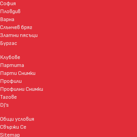
София
Пловдив
Варна
Слънчев бряг
Златни пясъци
Бургас
Клубове
Партита
Парти Снимки
Профили
Профилни Снимки
Тагове
DJ's
Общи условия
Свържи Се
Sitemap