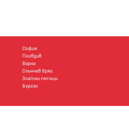
София
Пловдив
Варна
Слънчев бряг
Златни пясъци
Бургас