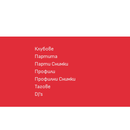
Клубове
Партита
Парти Снимки
Профили
Профилни Снимки
Тагове
DJ's