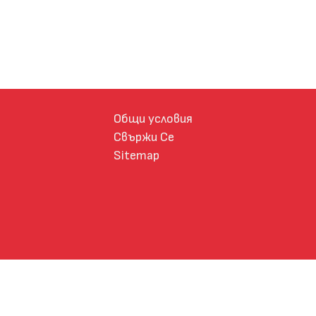
Общи условия
Свържи Се
Sitemap