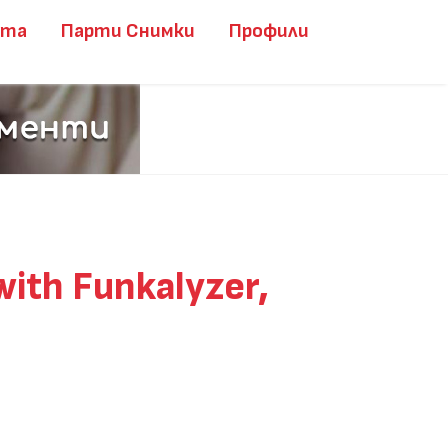
ита
Парти Снимки
Профили
th Funkalyzer,