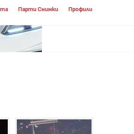
ита
Парти Снимки
Профили